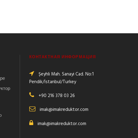
КОНТАКТНАЯ ИНФОРМАЦИЯ
Şeyhli Mah. Sanayi Cad. No:1
оре
Pendik/İstanbul/Turkey
уктор
+90 216 378 03 26
imak@imakreduktor.com
о
imak@imakreduktor.com