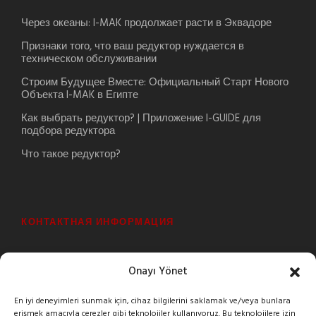
Через океаны: I-MAK продолжает расти в Эквадоре
Признаки того, что ваш редуктор нуждается в
техническом обслуживании
Строим Будущее Вместе: Официальный Старт Нового
Объекта I-MAK в Египте
Как выбрать редуктор? | Приложение I-GUIDE для
подбора редуктора
Что такое редуктор?
КОНТАКТНАЯ ИНФОРМАЦИЯ
Şeyhli Mah. Sanayi Cad. No:1 Pendik/İstanbul/Turkey
Onayı Yönet
+90 216 378 03 26
En iyi deneyimleri sunmak için, cihaz bilgilerini saklamak ve/veya bunlara
erişmek amacıyla çerezler gibi teknolojiler kullanıyoruz. Bu teknolojilere izin