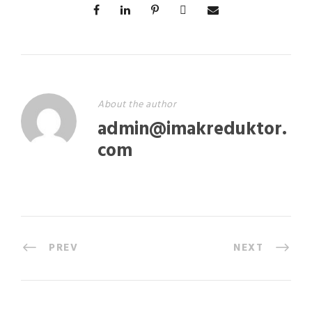
About the author
admin@imakreduktor.
com
PREV
NEXT