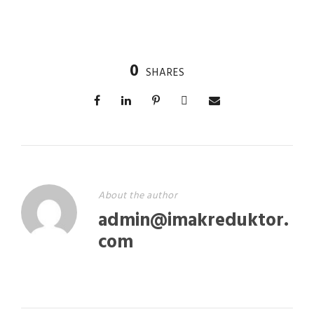
0
SHARES
About the author
admin@imakreduktor.
com