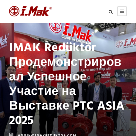
IMAK Redüktör
Продемонстриров
ал Успешное
Участие на
Выставке PTC ASIA
2025
ADMIN@IMAKREDUKTOR.COM