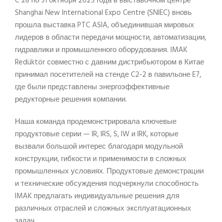
C 28 по 31 октября 2025 года в выставочном центре
Shanghai New International Expo Centre (SNIEC) вновь
прошла выставка PTC ASIA, объединившая мировых
лидеров в области передачи мощности, автоматизации,
гидравлики и промышленного оборудования. IMAK
Redüktör совместно с давним дистрибьютором в Китае
принимал посетителей на стенде C2-2 в павильоне E7,
где были представлены энергоэффективные
редукторные решения компании.
Наша команда продемонстрировала ключевые
продуктовые серии — IR, IRS, S, IW и IRK, которые
вызвали большой интерес благодаря модульной
конструкции, гибкости и применимости в сложных
промышленных условиях. Продуктовые демонстрации
и технические обсуждения подчеркнули способность
IMAK предлагать индивидуальные решения для
различных отраслей и сложных эксплуатационных
задач.