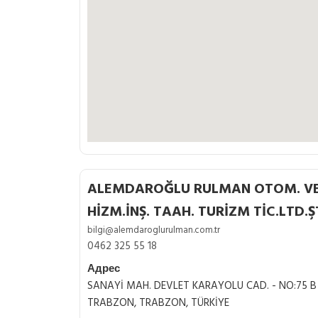
ALEMDAROĞLU RULMAN OTOM. VE 
HİZM.İNŞ. TAAH. TURİZM TİC.LTD.ŞT
bilgi@alemdaroglurulman.com.tr
0462 325 55 18
Адрес
SANAYİ MAH. DEVLET KARAYOLU CAD. - NO:75 
TRABZON, TRABZON, TÜRKİYE