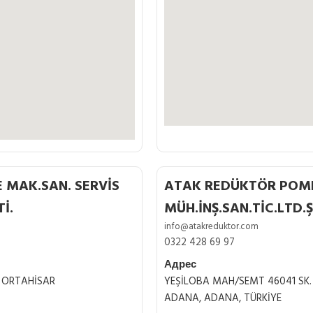
MAK.SAN. SERVİS
ATAK REDÜKTÖR POM
İ.
MÜH.İNŞ.SAN.TİC.LTD.Ş
info@atakreduktor.com
0322 428 69 97
Адрес
B ORTAHİSAR
YEŞİLOBA MAH/SEMT 46041 SK.
ADANA, ADANA, TÜRKİYE