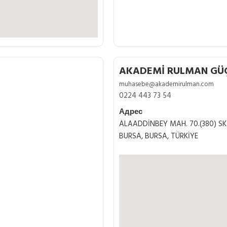
AKADEMİ RULMAN GÜÇ 
muhasebe@akademirulman.com
0224 443 73 54
Адрес
ALAADDİNBEY MAH. 70.(380) SK.
BURSA, BURSA, TÜRKİYE