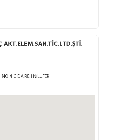
AKT.ELEM.SAN.TİC.LTD.ŞTİ.
 NO:4 C DAIRE:1 NİLÜFER