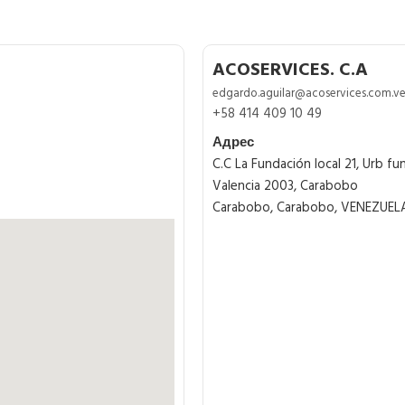
ACOSERVICES. C.A
edgardo.aguilar@acoservices.com.v
+58 414 409 10 49
Адрес
C.C La Fundación local 21, Urb fund
Valencia 2003, Carabobo
Carabobo, Carabobo, VENEZUEL