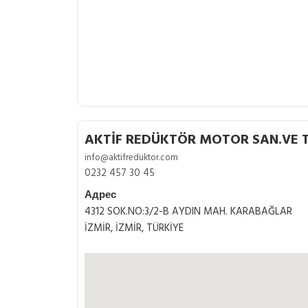
AKTİF REDÜKTÖR MOTOR SAN.VE Tİ
info@aktifreduktor.com
0232 457 30 45
Адрес
4312 SOK.NO:3/2-B AYDIN MAH. KARABAĞLAR
İZMİR, İZMİR, TÜRKİYE