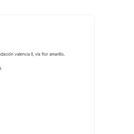
e
ación valencia II, vía flor amarillo,
A