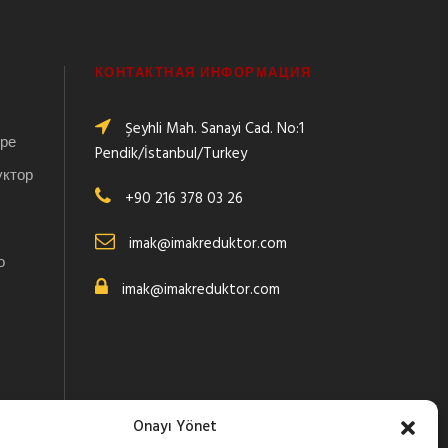
КОНТАКТНАЯ ИНФОРМАЦИЯ
Şeyhli Mah. Sanayi Cad. No:1
оре
Pendik/İstanbul/Turkey
уктор
+90 216 378 03 26
imak@imakreduktor.com
о
imak@imakreduktor.com
Onayı Yönet