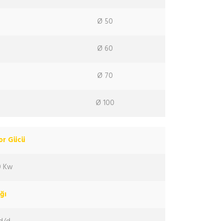
Ø 50
Ø 60
Ø 70
Ø 100
tor Gücü
0 Kw
ğı