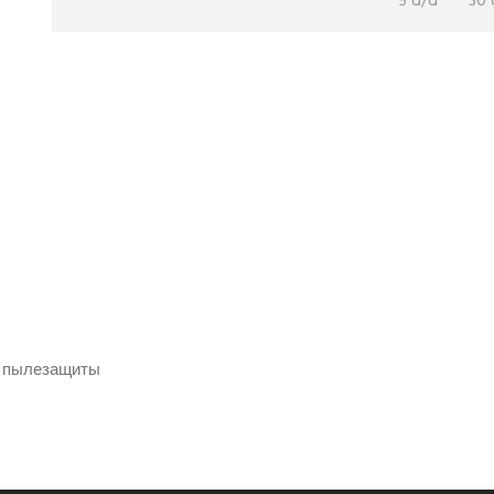
5 d/d
30 
и пылезащиты