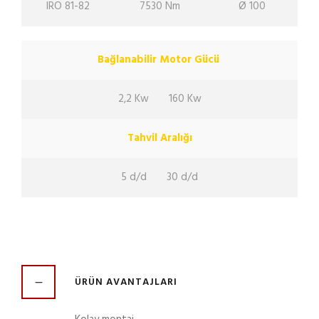
IRO 81-82
7530 Nm
Ø 100
Bağlanabilir Motor Gücü
2,2 Kw
160 Kw
Tahvil Aralığı
5 d/d
30 d/d
ÜRÜN AVANTAJLARI