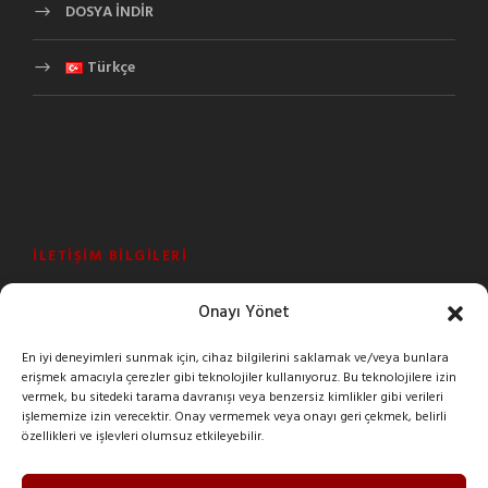
DOSYA İNDİR
Türkçe
İLETIŞIM BILGILERI
Onayı Yönet
Şeyhli Mah. Sanayi Cad. No:1 Pendik/İstanbul/Turkey
En iyi deneyimleri sunmak için, cihaz bilgilerini saklamak ve/veya bunlara
+90 216 378 03 26
erişmek amacıyla çerezler gibi teknolojiler kullanıyoruz. Bu teknolojilere izin
vermek, bu sitedeki tarama davranışı veya benzersiz kimlikler gibi verileri
imak@imakreduktor.com
işlememize izin verecektir. Onay vermemek veya onayı geri çekmek, belirli
özellikleri ve işlevleri olumsuz etkileyebilir.
imak@imakreduktor.com