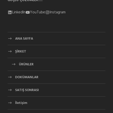
GÜÇLÜ ÇÖZÜMLER......
LinkedIn
YouTube
Instagram
ANA SAYFA
ŞİRKET
ÜRÜNLER
DOKÜMANLAR
SATIŞ SONRASI
İletişim