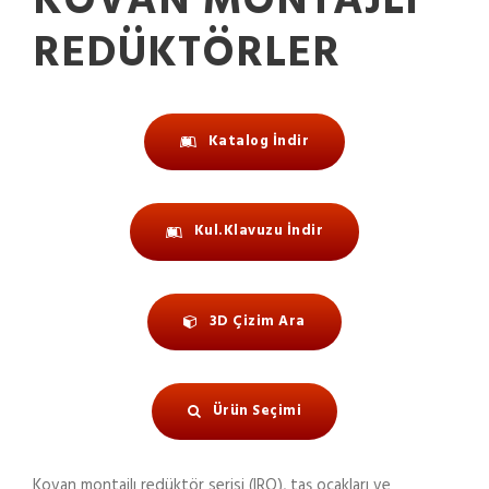
KOVAN MONTAJLI
REDÜKTÖRLER
Katalog İndir
Kul.Klavuzu İndir
3D Çizim Ara
Ürün Seçimi
Kovan montajlı redüktör serisi (IRO), taş ocakları ve