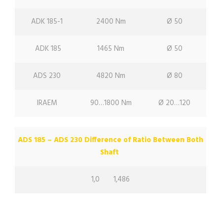
ADK 185-1
2400 Nm
Ø 50
ADK 185
1465 Nm
Ø 50
ADS 230
4820 Nm
Ø 80
IRAEM
90…1800 Nm
Ø 20…120
ADS 185 – ADS 230 Difference of Ratio Between Both
Shaft
1,0
1,486