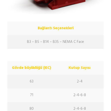
Bağlantı Seçenekleri
B3 – B5 – B14 – B35 – NEMA C Face
Gövde büyüklüğü (IEC)
Kutup Sayısı
63
2-4
71
2-4-6-8
80
2-4-6-8