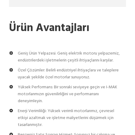
Ürün Avantajları
Geniş Ürün Yelpazesi: Geniş elektrik motoru yelpazemiz,
endüstrilerdeki işletmelerin çeşitli ihtiyaçlarını karşılar.
Özel Çözümler: Belirli endüstriyel ihtiyaçlara ve taleplere
uyacak şekilde özel motorlar sunuyoruz.
Yüksek Performans: Bir sonraki seviyeye geçin ve I-MAK
motorlarımızın güvenilirliğini ve performansını
deneyimleyin.
Enerji Verimliliği: Yüksek verimli motorlarımız, çevresel
etkiyi azaltmak ve işletme maliyetlerini düşürmek için
tasarlanmıştır.
Benzersiz Satış Sonrası Hizmet: Sorunsuz bir çalışma ve