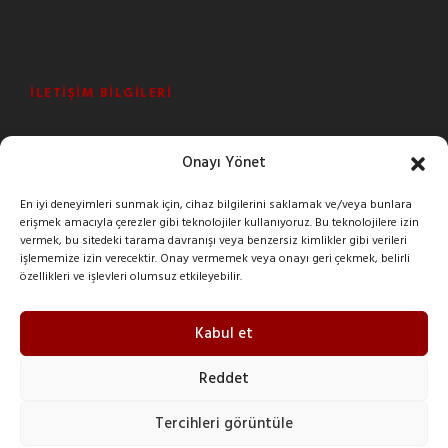
İLETIŞIM BILGILERI
Şeyhli Mah. Sanayi Cad. No:1 Pendik/İstanbul/Turkey
Onayı Yönet
+90 216 378 03 26
En iyi deneyimleri sunmak için, cihaz bilgilerini saklamak ve/veya bunlara
erişmek amacıyla çerezler gibi teknolojiler kullanıyoruz. Bu teknolojilere izin
imak@imakreduktor.com
vermek, bu sitedeki tarama davranışı veya benzersiz kimlikler gibi verileri
işlememize izin verecektir. Onay vermemek veya onayı geri çekmek, belirli
özellikleri ve işlevleri olumsuz etkileyebilir.
imak@imakreduktor.com
Kabul et
Reddet
Tercihleri görüntüle
Copyright 2025 I-MAK Reduktor, All Right Reserved