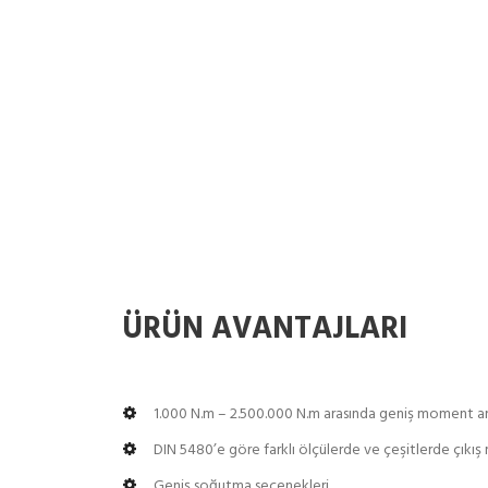
ÜRÜN AVANTAJLARI
1.000 N.m – 2.500.000 N.m arasında geniş moment ar
DIN 5480’e göre farklı ölçülerde ve çeşitlerde çıkış m
Geniş soğutma seçenekleri