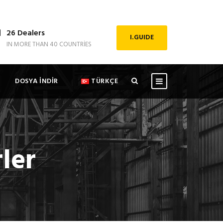
26 Dealers
I.GUIDE
IN MORE THAN 40 COUNTRIES
DOSYA İNDİR
TÜRKÇE
ler