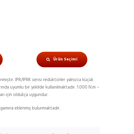
Ürün Seçimi
mıştır. IPR/IPRK serisi redüktörler yalnızca küçük
ında uyumlu bir şekilde kullanılmaktadır. 1.000 N.m –
arı için oldukça uygundur.
n gamına eklenmiş bulunmaktadır.