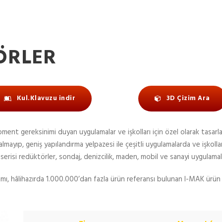
ÖRLER
Kul.Klavuzu indir
3D Çizim Ara
ent gereksinimi duyan uygulamalar ve işkolları için özel olarak tasarlan
yıp, geniş yapılandırma yelpazesi ile çeşitli uygulamalarda ve işkollar
erisi redüktörler, sondaj, denizcilik, maden, mobil ve sanayi uygulamal
amı, hâlihazırda 1.000.000’dan fazla ürün referansı bulunan I-MAK ürü