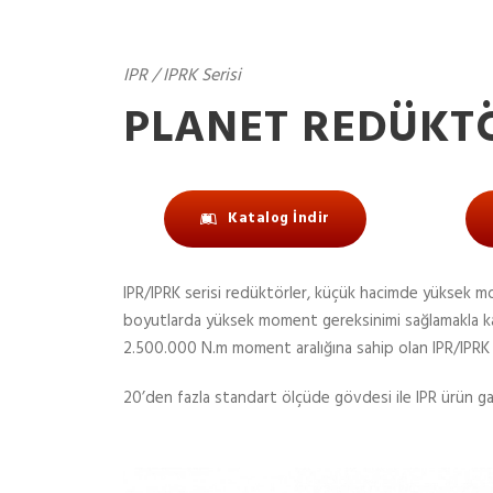
IPR / IPRK Serisi
PLANET REDÜKT
Katalog İndir
IPR/IPRK serisi redüktörler, küçük hacimde yüksek mom
boyutlarda yüksek moment gereksinimi sağlamakla kalma
2.500.000 N.m moment aralığına sahip olan IPR/IPRK s
20’den fazla standart ölçüde gövdesi ile IPR ürün g