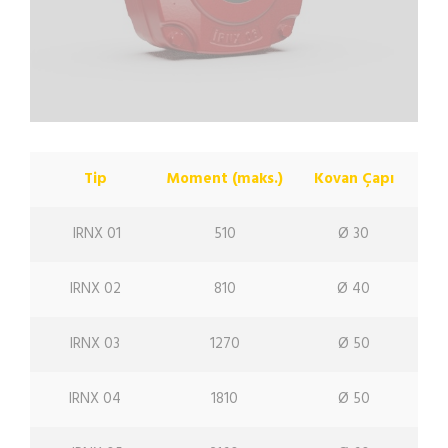
Tip
Moment (maks.)
Kovan Çapı
IRNX 01
510
Ø 30
IRNX 02
810
Ø 40
IRNX 03
1270
Ø 50
IRNX 04
1810
Ø 50