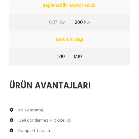
Bağlanabilir Motor Gücü
0,37 Kw
200
Kw
Tahvil Aralığı
1/10
1/30
ÜRÜN AVANTAJLARI
Kolay montaj
Geri döndürmez kilit özelliği
Kompakt tasarım