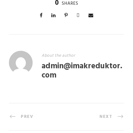
0
SHARES
About the author
admin@imakreduktor.
com
PREV
NEXT