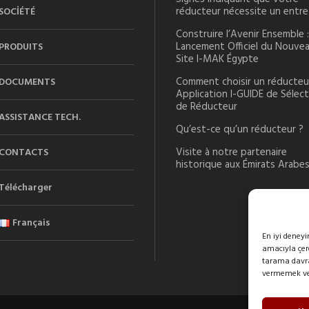
réducteur nécessite un entre
SOCİÉTÉ
Construire l’Avenir Ensemble :
Lancement Officiel du Nouve
PRODUITS
Site I-MAK Égypte
Comment choisir un réducteur
DOCUMENTS
Application I-GUIDE de Sélec
de Réducteur
ASSISTANCE TECH.
Qu’est-ce qu’un réducteur ?
Visite à notre partenaire
CONTACTS
historique aux Émirats Arabes
Télécharger
Français
En iyi deney
amacıyla çere
tarama davran
vermemek veya