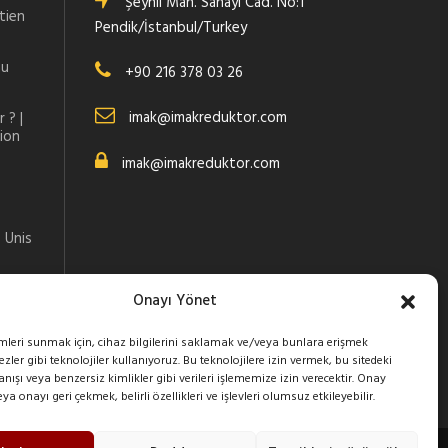
Şeyhli Mah. Sanayi Cad. No:1
tien
Pendik/İstanbul/Turkey
au
+90 216 378 03 26
imak@imakreduktor.com
 ? |
tion
imak@imakreduktor.com
 Unis
Onayı Yönet
imleri sunmak için, cihaz bilgilerini saklamak ve/veya bunlara erişmek
zler gibi teknolojiler kullanıyoruz. Bu teknolojilere izin vermek, bu sitedeki
ışı veya benzersiz kimlikler gibi verileri işlememize izin verecektir. Onay
 onayı geri çekmek, belirli özellikleri ve işlevleri olumsuz etkileyebilir.