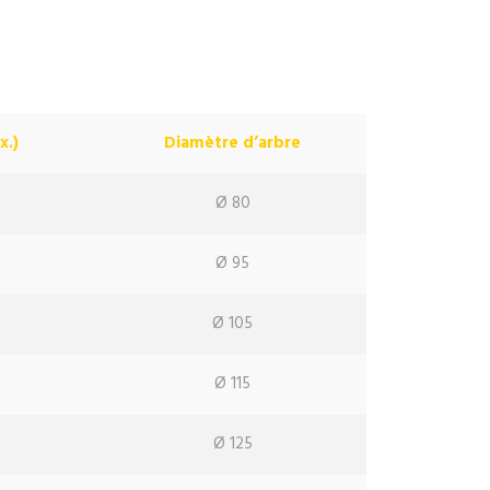
x.)
Diamètre d’arbre
Ø 80
Ø 95
Ø 105
m
Ø 115
m
Ø 125