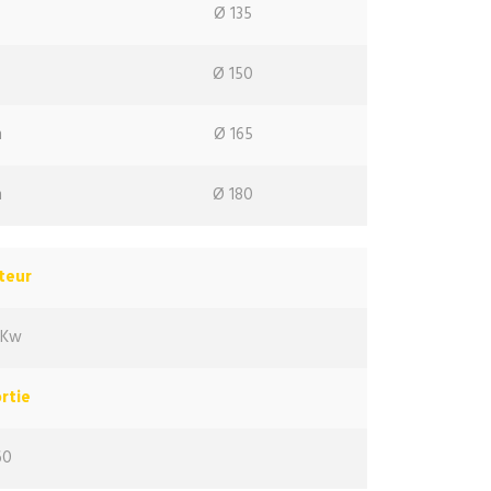
m
Ø 135
m
Ø 150
m
Ø 165
m
Ø 180
oteur
 Kw
rtie
60