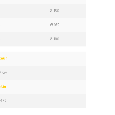
m
Ø 150
m
Ø 165
m
Ø 180
oteur
0 Kw
ortie
,479