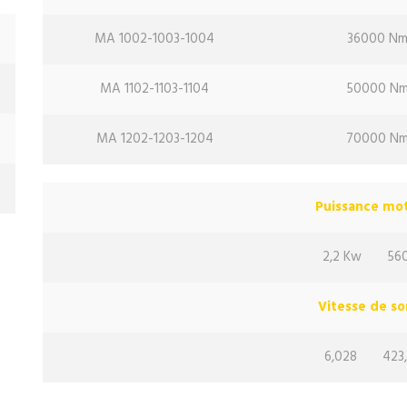
MA 1002-1003-1004
36000 N
MA 1102-1103-1104
50000 N
MA 1202-1203-1204
70000 N
Puissance m
2,2 Kw
56
Vitesse de s
6,028
423