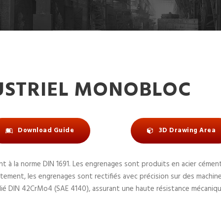
USTRIEL MONOBLOC
Download Guide
3D Drawing Area
t à la norme DIN 1691. Les engrenages sont produits en acier cément
tement, les engrenages sont rectifiés avec précision sur des machine
allié DIN 42CrMo4 (SAE 4140), assurant une haute résistance mécaniqu