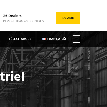
26 Dealers
I.GUIDE
IN MORE THAN 40 COUNTRIES
TÉLÉCHARGER
FRANÇAIS
riel