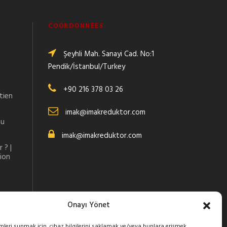
COORDONNÉES
Şeyhli Mah. Sanayi Cad. No:1
Pendik/İstanbul/Turkey
+90 216 378 03 26
tien
imak@imakreduktor.com
au
imak@imakreduktor.com
 ? |
tion
Onayı Yönet
imleri sunmak için, cihaz bilgilerini saklamak ve/veya bunlara erişmek