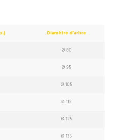
x.)
Diamètre d’arbre
Ø 80
Ø 95
Ø 105
m
Ø 115
m
Ø 125
m
Ø 135