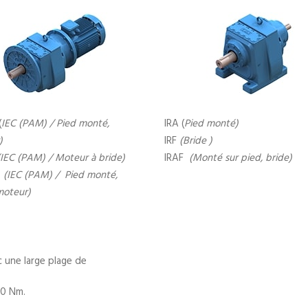
(
IEC (PAM) /
Pied monté,
IRA (
Pied monté)
)
IRF
(
Bride )
(IEC (PAM) /
Moteur à bride)
IRAF
(
Monté sur pied, bride)
M
(IEC (PAM) /
Pied monté,
moteur)
 une large plage de
00 Nm.