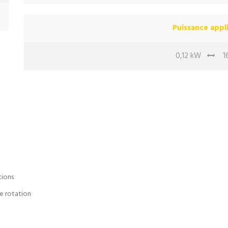
Puissance appl
0,12 kW
16
tions
de rotation