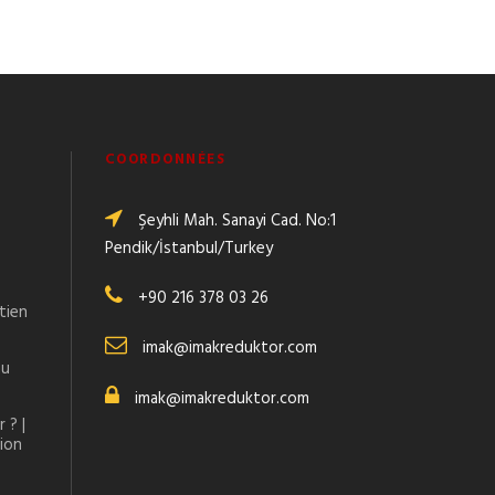
COORDONNÉES
Şeyhli Mah. Sanayi Cad. No:1
Pendik/İstanbul/Turkey
+90 216 378 03 26
tien
imak@imakreduktor.com
au
imak@imakreduktor.com
 ? |
tion