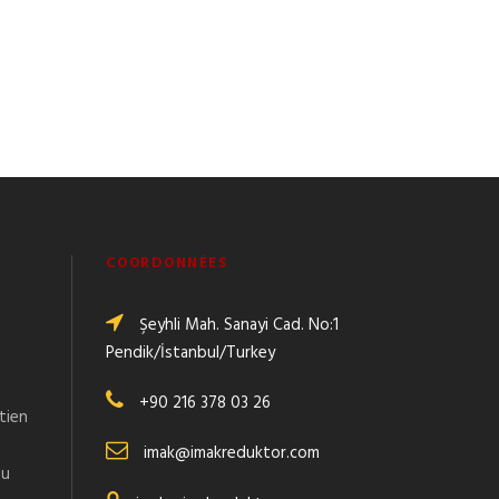
COORDONNÉES
Şeyhli Mah. Sanayi Cad. No:1
Pendik/İstanbul/Turkey
+90 216 378 03 26
tien
imak@imakreduktor.com
au