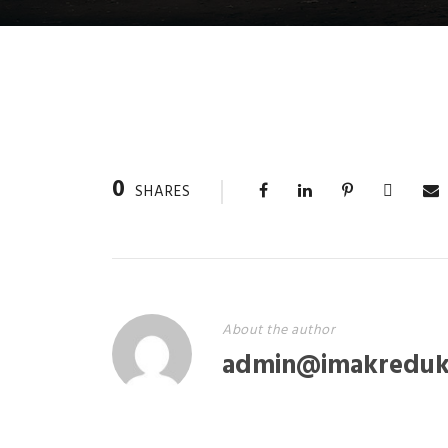
0
SHARES
About the author
admin@imakreduk