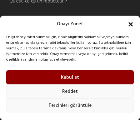
Qu’est-ce qu’un réducteur ?
Onayı Yönet
COORDONNÉES
En iyi deneyimleri sunmak için, cihaz bilgilerini saklamak ve/veya bunlara
erişmek amacıyla çerezler gibi teknolojiler kullanıyoruz. Bu teknolojilere izin
Şeyhli Mah. Sanayi Cad. No:1 Pendik/İstanbul/Turkey
vermek, bu sitedeki tarama davranışı veya benzersiz kimlikler gibi verileri
işlememize izin verecektir. Onay vermemek veya onayı geri çekmek, belirli
özellikleri ve işlevleri olumsuz etkileyebilir.
+90 216 378 03 26
imak@imakreduktor.com
Kabul et
imak@imakreduktor.com
Reddet
Tercihleri görüntüle
Copyright 2025 I-MAK Reduktor, All Right Reserved