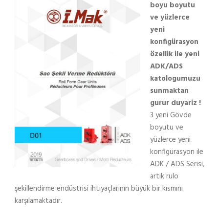
boyu boyutu
ve yüzlerce
yeni
konfigürasyon
özellik ile yeni
ADK/ADS
katologumuzu
sunmaktan
gurur duyariz !
3 yeni Gövde
boyutu ve
yüzlerce yeni
konfigürasyon ile
ADK / ADS Serisi,
artık rulo
şekillendirme endüstrisi ihtiyaçlarının büyük bir kısmını
karşılamaktadır.