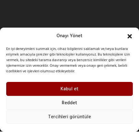
Onayı Yönet
İLETIŞIM BILGILERI
En iyi deneyimleri sunmak için, cihaz bilgilerini saklamak ve/veya bunlara
Şeyhli Mah. Sanayi Cad. No:1 Pendik/İstanbul/Turkey
erişmek amacıyla çerezler gibi teknolojiler kullanıyoruz. Bu teknolojilere izin
vermek, bu sitedeki tarama davranışı veya benzersiz kimlikler gibi verileri
işlememize izin verecektir. Onay vermemek veya onayı geri çekmek, belirli
+90 216 378 03 26
özellikleri ve işlevleri olumsuz etkileyebilir.
imak@imakreduktor.com
Kabul et
imak@imakreduktor.com
Reddet
Tercihleri görüntüle