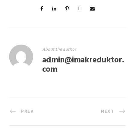
About the author
admin@imakreduktor.
com
PREV
NEXT