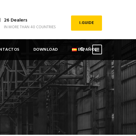
26 Dealers
I.GUIDE
IN MORE THAN 40 COUNTRIES
NTACTOS
DOWNLOAD
ESPAÑOL