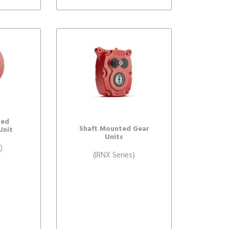
ted
Shaft Mounted Gear
Unit
Units
)
(IRNX Series)