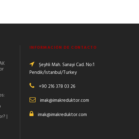
INFORMACIÓN DE CONTACTO
MAK
Şeyhli Mah. Sanayi Cad. No:1
or
Pendik/İstanbul/Turkey
+90 216 378 03 26
os:
imak@imakreduktor.com
o
imak@imakreduktor.com
r? |