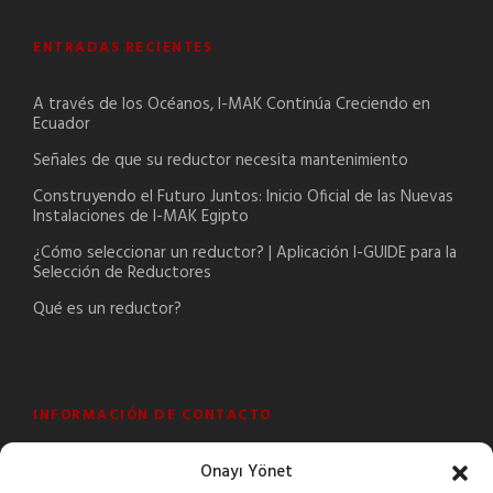
ENTRADAS RECIENTES
A través de los Océanos, I-MAK Continúa Creciendo en
Ecuador
Señales de que su reductor necesita mantenimiento
Construyendo el Futuro Juntos: Inicio Oficial de las Nuevas
Instalaciones de I-MAK Egipto
¿Cómo seleccionar un reductor? | Aplicación I-GUIDE para la
Selección de Reductores
Qué es un reductor?
INFORMACIÓN DE CONTACTO
Onayı Yönet
Şeyhli Mah. Sanayi Cad. No:1 Pendik/İstanbul/Turkey