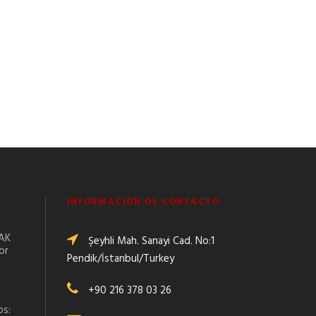
INFORMACIÓN DE CONTACTO
MAK
Şeyhli Mah. Sanayi Cad. No:1
or
Pendik/İstanbul/Turkey
+90 216 378 03 26
os: