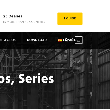
26 Dealers
I.GUIDE
IN MORE THAN 40 COUNTRIES
NTACTOS
DOWNLOAD
ESPAÑOL
s, Series