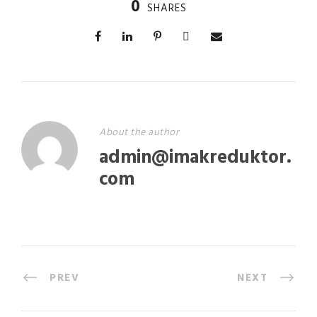
0
SHARES
About the author
admin@imakreduktor.
com
PREV
NEXT