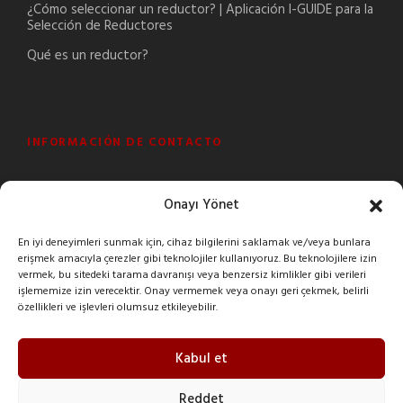
¿Cómo seleccionar un reductor? | Aplicación I-GUIDE para la
Selección de Reductores
Qué es un reductor?
INFORMACIÓN DE CONTACTO
Şeyhli Mah. Sanayi Cad. No:1 Pendik/İstanbul/Turkey
Onayı Yönet
+90 216 378 03 26
En iyi deneyimleri sunmak için, cihaz bilgilerini saklamak ve/veya bunlara
erişmek amacıyla çerezler gibi teknolojiler kullanıyoruz. Bu teknolojilere izin
imak@imakreduktor.com
vermek, bu sitedeki tarama davranışı veya benzersiz kimlikler gibi verileri
işlememize izin verecektir. Onay vermemek veya onayı geri çekmek, belirli
özellikleri ve işlevleri olumsuz etkileyebilir.
imak@imakreduktor.com
Kabul et
Reddet