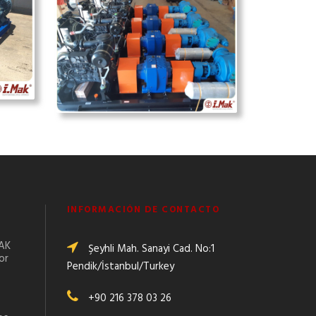
INFORMACIÓN DE CONTACTO
MAK
Şeyhli Mah. Sanayi Cad. No:1
or
Pendik/İstanbul/Turkey
+90 216 378 03 26