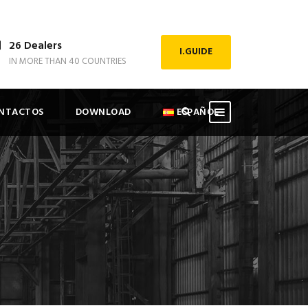
26 Dealers
I.GUIDE
IN MORE THAN 40 COUNTRIES
NTACTOS
DOWNLOAD
ESPAÑOL