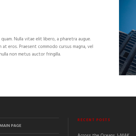
 quam. Nulla vitae elit libero, a pharetra augue.
um at eros. Praesent commodo cursus magna, vel
ulla non metus auctor fringilla.
RECENT POSTS
MAIN PAGE
Across the Oceans, I-MAK