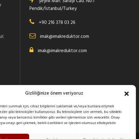
Şeyhli Mah. Sanayi Cad. No:1
r
Pendik/İstanbul/Turkey
+90 216 378 03 26
:
imak@imakreduktor.com
AK
imak@imakreduktor.com
Gizliliğinize önem veriyoruz
imleri sunmak için, cihaz bilgilerini saklamak ve/veya bunlara erişmek
zler gibi teknolojiler kullanıyoruz. Bu teknolojilere izin vermek, bu sitedeki
ışı veya benzersiz kimlikler gibi verileri işlememize izin verecektir. Onay
 onayı geri çekmek, belirli özellikleri ve işlevleri olumsuz etkileyebilir.