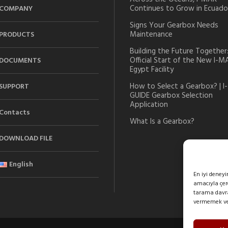
Continues to Grow in Ecuado
COMPANY
Signs Your Gearbox Needs
Maintenance
PRODUCTS
Building the Future Together
Official Start of the New I-M
DOCUMENTS
Egypt Facility
How to Select a Gearbox? | I-
SUPPORT
GUIDE Gearbox Selection
Application
Contacts
What Is a Gearbox?
DOWNLOAD FILE
English
En iyi deney
amacıyla çere
tarama davran
vermemek veya