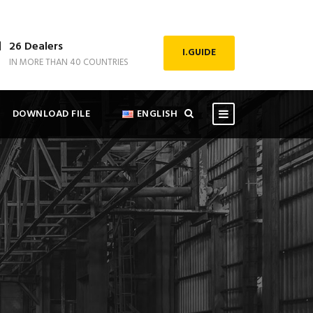
26 Dealers
I.GUIDE
IN MORE THAN 40 COUNTRIES
DOWNLOAD FILE
ENGLISH