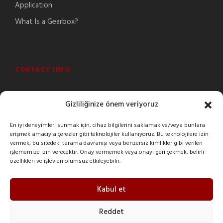
Application
What Is a Gearbox?
CONTACT INFO
Şeyhli Mah. Sanayi Cad. No:1 Pendik/İstanbul/Turkey
Gizliliğinize önem veriyoruz
+90 216 378 03 26
En iyi deneyimleri sunmak için, cihaz bilgilerini saklamak ve/veya bunlara
erişmek amacıyla çerezler gibi teknolojiler kullanıyoruz. Bu teknolojilere izin
imak@imakreduktor.com
vermek, bu sitedeki tarama davranışı veya benzersiz kimlikler gibi verileri
işlememize izin verecektir. Onay vermemek veya onayı geri çekmek, belirli
özellikleri ve işlevleri olumsuz etkileyebilir.
imak@imakreduktor.com
Kabul et
Reddet