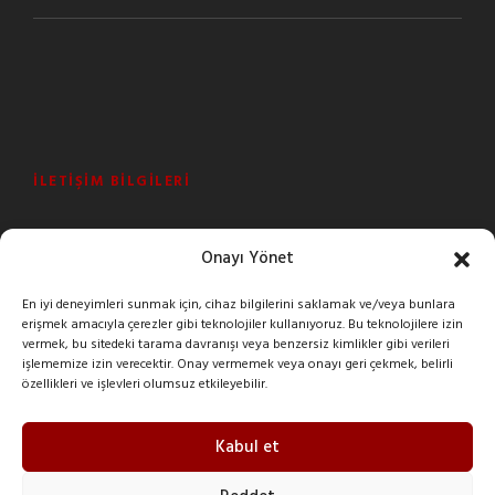
İLETIŞIM BILGILERI
Şeyhli Mah. Sanayi Cad. No:1 Pendik/İstanbul/Turkey
Onayı Yönet
+90 216 378 03 26
En iyi deneyimleri sunmak için, cihaz bilgilerini saklamak ve/veya bunlara
erişmek amacıyla çerezler gibi teknolojiler kullanıyoruz. Bu teknolojilere izin
imak@imakreduktor.com
vermek, bu sitedeki tarama davranışı veya benzersiz kimlikler gibi verileri
işlememize izin verecektir. Onay vermemek veya onayı geri çekmek, belirli
özellikleri ve işlevleri olumsuz etkileyebilir.
imak@imakreduktor.com
Kabul et