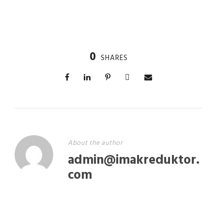
0
SHARES
About the author
admin@imakreduktor.
com