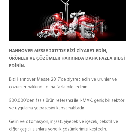
HANNOVER MESSE 2017’DE BİZİ ZİYARET EDİN,
ÜRÜNLER VE ÇÖZÜMLER HAKKINDA DAHA FAZLA BİLGİ
EDİNİN.
Bizi Hannover Messe 2017’de ziyaret edin ve ürünler ve
çözümler hakkında daha fazla bilgi edinin.
500.000’den fazla ürün referansı ile İ-MAK, geniş bir sektör
ve uygulama yelpazesini kapsamaktadır.
Gelin ve otomasyon, inşaat, yiyecek ve içecek, tekstil ve
diğer çeşitli alanlara yönelik çözümlerimizi keşfedin.