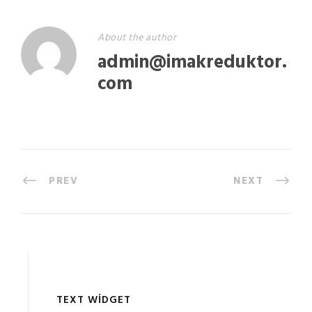
About the author
admin@imakreduktor.
com
PREV
NEXT
TEXT WIDGET