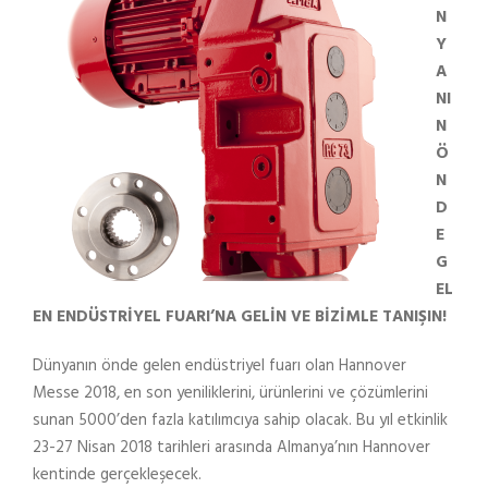
N
Y
A
NI
N
Ö
N
D
E
G
EL
EN ENDÜSTRİYEL FUARI’NA GELİN VE BİZİMLE TANIŞIN!
Dünyanın önde gelen endüstriyel fuarı olan Hannover
Messe 2018, en son yeniliklerini, ürünlerini ve çözümlerini
sunan 5000’den fazla katılımcıya sahip olacak. Bu yıl etkinlik
23-27 Nisan 2018 tarihleri ​​arasında Almanya’nın Hannover
kentinde gerçekleşecek.