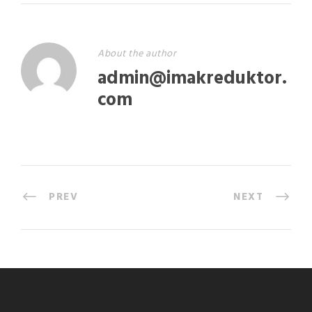
About the author
admin@imakreduktor.
com
PREV
NEXT