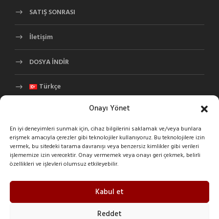
SATIŞ SONRASI
İletişim
DOSYA İNDİR
Türkçe
Onayı Yönet
En iyi deneyimleri sunmak için, cihaz bilgilerini saklamak ve/veya bunlara
erişmek amacıyla çerezler gibi teknolojiler kullanıyoruz. Bu teknolojilere izin
vermek, bu sitedeki tarama davranışı veya benzersiz kimlikler gibi verileri
işlememize izin verecektir. Onay vermemek veya onayı geri çekmek, belirli
özellikleri ve işlevleri olumsuz etkileyebilir.
İLETIŞIM BILGILERI
Kabul et
Şeyhli Mah. Sanayi Cad. No:1 Pendik/İstanbul/Turkey
Reddet