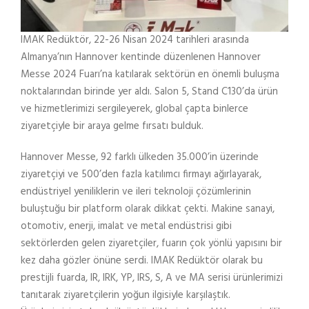
IMAK Redüktör, 22-26 Nisan 2024 tarihleri arasında
Almanya’nın Hannover kentinde düzenlenen Hannover
Messe 2024 Fuarı’na katılarak sektörün en önemli buluşma
noktalarından birinde yer aldı. Salon 5, Stand C130’da ürün
ve hizmetlerimizi sergileyerek, global çapta binlerce
ziyaretçiyle bir araya gelme fırsatı bulduk.
Hannover Messe, 92 farklı ülkeden 35.000’in üzerinde
ziyaretçiyi ve 500’den fazla katılımcı firmayı ağırlayarak,
endüstriyel yeniliklerin ve ileri teknoloji çözümlerinin
buluştuğu bir platform olarak dikkat çekti. Makine sanayi,
otomotiv, enerji, imalat ve metal endüstrisi gibi
sektörlerden gelen ziyaretçiler, fuarın çok yönlü yapısını bir
kez daha gözler önüne serdi. IMAK Redüktör olarak bu
prestijli fuarda, IR, IRK, YP, IRS, S, A ve MA serisi ürünlerimizi
tanıtarak ziyaretçilerin yoğun ilgisiyle karşılaştık.