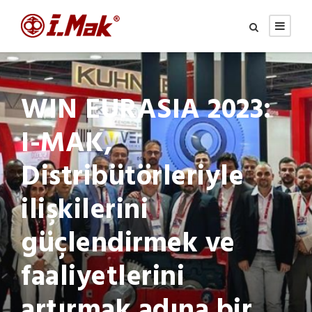
WIN EURASIA 2023:
I-MAK,
Distribütörleriyle
ilişkilerini
güçlendirmek ve
faaliyetlerini
artırmak adına bir