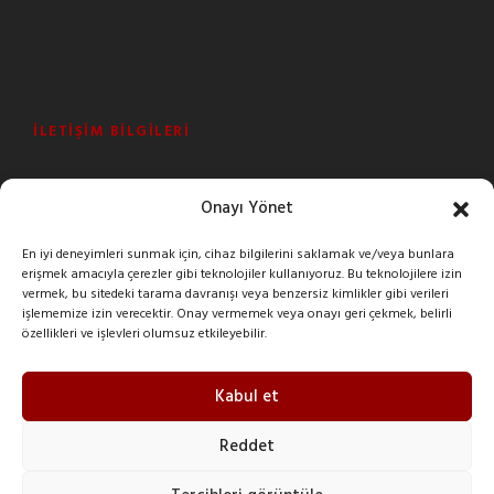
İLETIŞIM BILGILERI
Şeyhli Mah. Sanayi Cad. No:1 Pendik/İstanbul/Turkey
Onayı Yönet
+90 216 378 03 26
En iyi deneyimleri sunmak için, cihaz bilgilerini saklamak ve/veya bunlara
erişmek amacıyla çerezler gibi teknolojiler kullanıyoruz. Bu teknolojilere izin
imak@imakreduktor.com
vermek, bu sitedeki tarama davranışı veya benzersiz kimlikler gibi verileri
işlememize izin verecektir. Onay vermemek veya onayı geri çekmek, belirli
özellikleri ve işlevleri olumsuz etkileyebilir.
imak@imakreduktor.com
Kabul et
Reddet