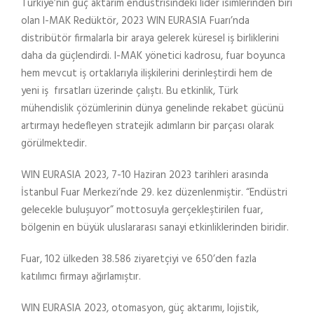
Türkiye’nin güç aktarım endüstrisindeki lider isimlerinden biri
olan I-MAK Redüktör, 2023 WIN EURASIA Fuarı’nda
distribütör firmalarla bir araya gelerek küresel iş birliklerini
daha da güçlendirdi. I-MAK yönetici kadrosu, fuar boyunca
hem mevcut iş ortaklarıyla ilişkilerini derinleştirdi hem de
yeni iş fırsatları üzerinde çalıştı. Bu etkinlik, Türk
mühendislik çözümlerinin dünya genelinde rekabet gücünü
artırmayı hedefleyen stratejik adımların bir parçası olarak
görülmektedir.
WIN EURASIA 2023, 7-10 Haziran 2023 tarihleri arasında
İstanbul Fuar Merkezi’nde 29. kez düzenlenmiştir. “Endüstri
gelecekle buluşuyor” mottosuyla gerçekleştirilen fuar,
bölgenin en büyük uluslararası sanayi etkinliklerinden biridir.
Fuar, 102 ülkeden 38.586 ziyaretçiyi ve 650’den fazla
katılımcı firmayı ağırlamıştır.
WIN EURASIA 2023, otomasyon, güç aktarımı, lojistik,