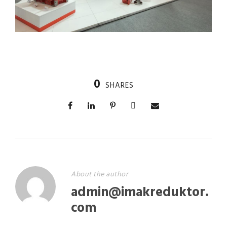
0
SHARES
About the author
admin@imakreduktor.
com