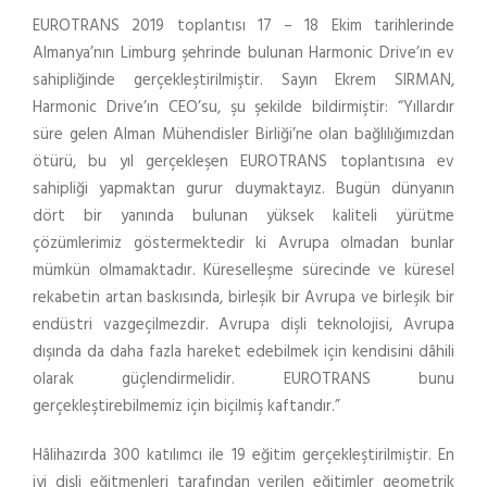
EUROTRANS 2019 toplantısı 17 – 18 Ekim tarihlerinde
Almanya’nın Limburg şehrinde bulunan Harmonic Drive’ın ev
sahipliğinde gerçekleştirilmiştir. Sayın Ekrem SIRMAN,
Harmonic Drive’ın CEO’su, şu şekilde bildirmiştir: “Yıllardır
süre gelen Alman Mühendisler Birliği’ne olan bağlılığımızdan
ötürü, bu yıl gerçekleşen EUROTRANS toplantısına ev
sahipliği yapmaktan gurur duymaktayız. Bugün dünyanın
dört bir yanında bulunan yüksek kaliteli yürütme
çözümlerimiz göstermektedir ki Avrupa olmadan bunlar
mümkün olmamaktadır. Küreselleşme sürecinde ve küresel
rekabetin artan baskısında, birleşik bir Avrupa ve birleşik bir
endüstri vazgeçilmezdir. Avrupa dişli teknolojisi, Avrupa
dışında da daha fazla hareket edebilmek için kendisini dâhili
olarak güçlendirmelidir. EUROTRANS bunu
gerçekleştirebilmemiz için biçilmiş kaftandır.”
Hâlihazırda 300 katılımcı ile 19 eğitim gerçekleştirilmiştir. En
iyi dişli eğitmenleri tarafından verilen eğitimler geometrik