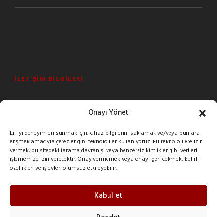
İLETIŞIM BILGILERI
Şeyhli Mah. Sanayi Cad. No:1 Pendik/İstanbul/Turkey
Onayı Yönet
+90 216 378 03 26
En iyi deneyimleri sunmak için, cihaz bilgilerini saklamak ve/veya bunlara
erişmek amacıyla çerezler gibi teknolojiler kullanıyoruz. Bu teknolojilere izin
imak@imakreduktor.com
vermek, bu sitedeki tarama davranışı veya benzersiz kimlikler gibi verileri
işlememize izin verecektir. Onay vermemek veya onayı geri çekmek, belirli
özellikleri ve işlevleri olumsuz etkileyebilir.
imak@imakreduktor.com
Kabul et