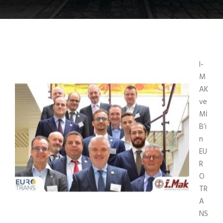
I-
M
AK
ve
Mİ
B’i
n
EU
R
O
TR
A
NS