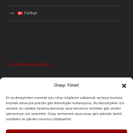
Türkçe
İLETIŞIM BILGILERI
Şeyhli Mah. Sanayi Cad. No:1 Pendik/İstanbul/Turkey
Onayı Yönet
+90 216 378 03 26
En iyi deneyimleri sunmak için, cihaz bilgilerini saklamak ve/veya bunlara
erişmek amacıyla çerezler gibi teknolojiler kullanıyoruz. Bu teknolojilere izin
imak@imakreduktor.com
vermek, bu sitedeki tarama davranışı veya benzersiz kimlikler gibi verileri
işlememize izin verecektir. Onay vermemek veya onayı geri çekmek, belirli
özellikleri ve işlevleri olumsuz etkileyebilir.
imak@imakreduktor.com