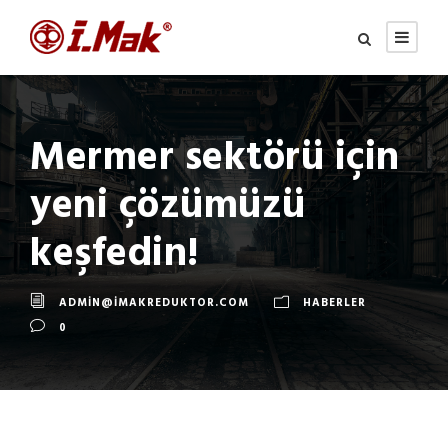
Mermer sektörü için
yeni çözümüzü
keşfedin!
ADMIN@IMAKREDUKTOR.COM
HABERLER
0