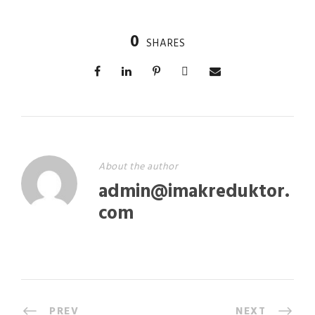
0
SHARES
About the author
admin@imakreduktor.
com
PREV
NEXT