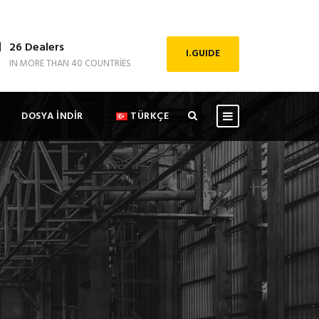
26 Dealers
I.GUIDE
IN MORE THAN 40 COUNTRIES
DOSYA İNDİR
TÜRKÇE