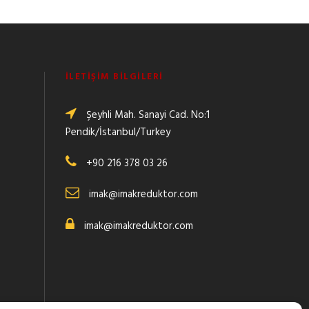
İLETIŞIM BILGILERI
Şeyhli Mah. Sanayi Cad. No:1
Pendik/İstanbul/Turkey
+90 216 378 03 26
imak@imakreduktor.com
imak@imakreduktor.com