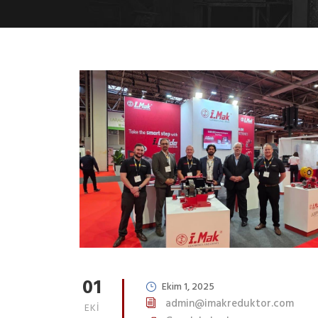
01
Ekim 1, 2025
admin@imakreduktor.com
EKI